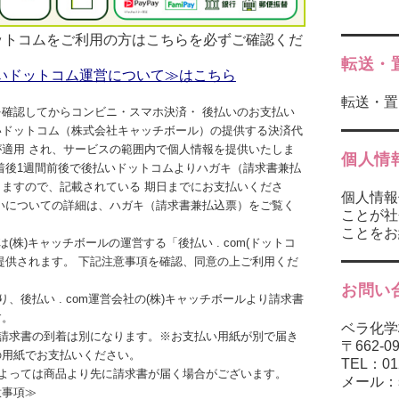
ットコムをご利用の方はこちらを必ずご確認くだ
転送・
いドットコム運営について≫はこちら
転送・置
を確認してからコンビニ・スマホ決済・ 後払いのお支払い
いドットコム（株式会社キャッチボール）の提供する決済代
が適用 され、サービスの範囲内で個人情報を提供いたしま
個人情
着後1週間前後で後払いドットコムよりハガキ（請求書兼払
きますので、記載されている 期日までにお支払いくださ
個人情報
払いについての詳細は、ハガキ（請求書兼払込票）をご覧く
ことが社
ことをお
は(株)キャッチボールの運営する「後払い . com(ドットコ
提供されます。 下記注意事項を確認、同意の上ご利用くだ
お問い
り、後払い . com運営会社の(株)キャッチボールより請求書
す。
ベラ化学
と請求書の到着は別になります。※お支払い用紙が別で届き
〒662-
の用紙でお支払いください。
TEL：01
によっては商品より先に請求書が届く場合がございます。
メール：sho
意事項≫