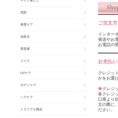
メイク落とし
洗顔
ご注文方
角質ケア
インター
化粧水
発送やお
お電話の受
美容液
お支払い
メイク
クレジット
UVケア
かをお選
ボディケア
◆
クレジ
各クレジ
ヘアケア
口座より
文の際に
ださい。 
トライアル商品