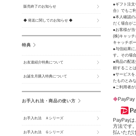
●ギフト注
販売終了のお知らせ
合）でもご
●本人確認の
◆ 発送に関してのお知らせ ◆
だく場合が
●お客様が
(株)キャッ
キャッチボ
特典
●与信結果
す。その場
●商品の配
お友達紹介特典について
頼すること
●サービス
お誕生月購入特典について
たものとみ
●ご利用者
◆
PayPay
お手入れ法・商品の使い方
お手入れ法 Ａシリーズ
PayPa
方法です。
払いただ
お手入れ法 Ｇシリーズ