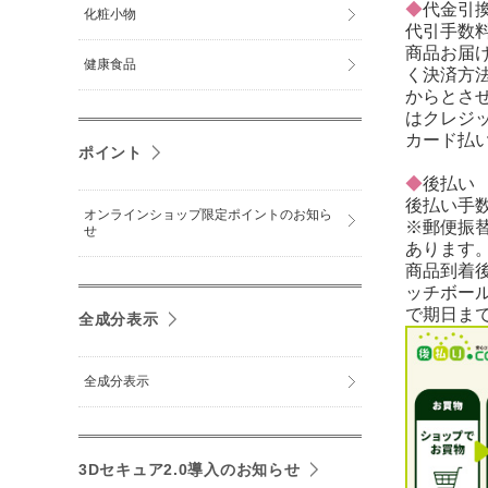
◆
代金引
化粧小物
代引手数料
商品お届
健康食品
く決済方法
からとさ
はクレジ
カード払
ポイント
◆
後払い
後払い手数
オンラインショップ限定ポイントのお知ら
※郵便振
せ
あります
商品到着
ッチボー
で期日ま
全成分表示
全成分表示
3Dセキュア2.0導入のお知らせ