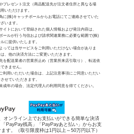
文やプレゼント注文（商品配送先が注文者住所と異なる場
利用いただけます。
為に(株)キャッチボールからお電話にてご連絡させていた
ございます。
当サイトにおいて登録された個人情報および発注内容は、
チボールが行う与信および請求関連業務に必要な範囲で(株)
ールに提供いたします。
によっては当サービスをご利用いただけない場合がありま
合は、他の決済方法にご変更いただきます。
送先を配送業者の営業所止め（営業所来店引取り）、転送依
はできません。
をご利用いただいた場合は、上記注意事項にご同意いただい
なさせていただきます。
が未成年の場合、法定代理人の利用同意を得てください。
yは、オンライン上でお支払いができる簡単な決済
「PayPay残高」「PayPayあと払い」からお支
けます。（取引限度枠は1円以上～50万円以下）