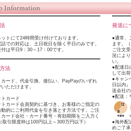
法
発送に
ネットにて24時間受け付けております。
●通常、
電話での対応は、土日祝日を除く平日のみです。
ます。（
付は平日9：30～17：00です。
ご注文受
況により
い。
●配達日
方法
して出荷
●キャン
カード、代金引換、後払い、PayPayのいずれ
日以内』
びいただけます。
送会社の
●配送：
ットカード
ットカード会員契約に基づき、お客様のご指定の
自動的にご利用代金を引き落とす方法です。ご注
、カード会社・カード番号・有効期限をご入力く
（取引限度枠は100円以上～300万円以下）
●海外配
めご了承