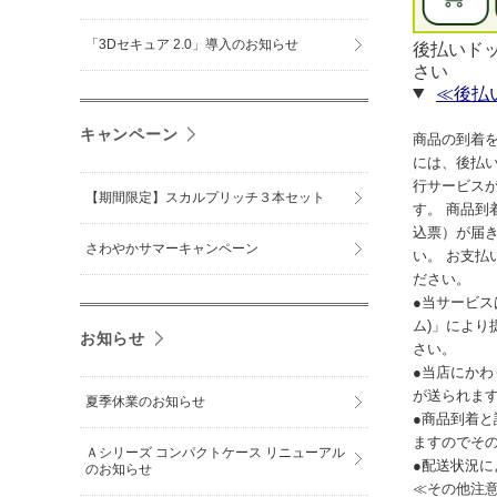
「3Dセキュア 2.0」導入のお知らせ
後払いド
さい
≪後払
キャンペーン
商品の到着
には、後払
行サービス
【期間限定】スカルプリッチ３本セット
す。 商品到
込票）が届
さわやかサマーキャンペーン
い。 お支
ださい。
●当サービス
ム)」により
お知らせ
さい。
●当店にかわ
が送られま
夏季休業のお知らせ
●商品到着
ますのでそ
Ａシリーズ コンパクトケース リニューアル
●配送状況
のお知らせ
≪その他注