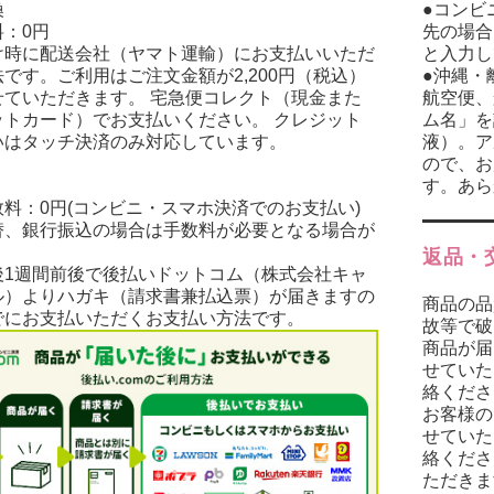
換
●コンビ
：0円
先の場合
け時に配送会社（ヤマト運輸）にお支払いいただ
と入力し
です。ご利用はご注文金額が2,200円（税込）
●沖縄・
せていただきます。 宅急便コレクト（現金また
航空便、
ットカード）でお支払いください。 クレジット
ム名」を
いはタッチ決済のみ対応しています。
液）。ア
ので、お
す。あら
料：0円(コンビニ・スマホ決済でのお支払い)
替、銀行振込の場合は手数料が必要となる場合が
。
返品・
後1週間前後で後払いドットコム（株式会社キャ
ル）よりハガキ（請求書兼払込票）が届きますの
商品の品
でにお支払いただくお支払い方法です。
故等で破
商品が届
せていた
絡くださ
お客様の
せていた
絡くださ
ただき