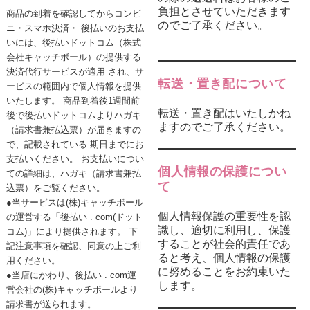
負担とさせていただきます
商品の到着を確認してからコンビ
のでご了承ください。
ニ・スマホ決済・ 後払いのお支払
いには、後払いドットコム（株式
会社キャッチボール）の提供する
決済代行サービスが適用 され、サ
転送・置き配について
ービスの範囲内で個人情報を提供
いたします。 商品到着後1週間前
転送・置き配はいたしかね
後で後払いドットコムよりハガキ
ますのでご了承ください。
（請求書兼払込票）が届きますの
で、記載されている 期日までにお
支払いください。 お支払いについ
個人情報の保護につい
ての詳細は、ハガキ（請求書兼払
て
込票）をご覧ください。
●当サービスは(株)キャッチボール
個人情報保護の重要性を認
の運営する「後払い . com(ドット
識し、適切に利用し、保護
コム)」により提供されます。 下
することが社会的責任であ
記注意事項を確認、同意の上ご利
ると考え、個人情報の保護
用ください。
に努めることをお約束いた
●当店にかわり、後払い . com運
します。
営会社の(株)キャッチボールより
請求書が送られます。