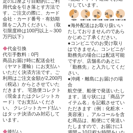
定の口座より自動的にご利
りしています。
用代金を引き落とす方法で
す。ご注文の際に、カード
会社・カード番号・有効期
限をご入力ください。 （取
●海外配送はお取り扱いい
引限度枠は100円以上～300
たしておりませんのであら
万円以下）
かじめご了承ください。
●コンビニでのお受け取り
◆
代金引換
はできません。コンビニが
代引手数料：0円
勤務先の場合には配送可能
商品お届け時に配送会社
ですが、店舗名のあとに
（ヤマト運輸）にお支払い
「勤務先」と入力してくだ
いただく決済方法です。ご
さい。
利用はご注文金額が2,200円
●沖縄・離島にお届けの場
（税込）からとさせていた
合
だきます。 宅急便コレクト
航空便、船便で発送いたし
（現金またはクレジットカ
ます。送り状には「商品ア
ード）でお支払いくださ
イテム名」を記載させてい
い。 クレジットカード払い
ただきます（例：化粧水・
はタッチ決済のみ対応して
美容液）。アルコールを含
います。
む商品は、船便にて発送い
たしますので、お届けに1
◆
後払い
週間～10日程お時間をいた