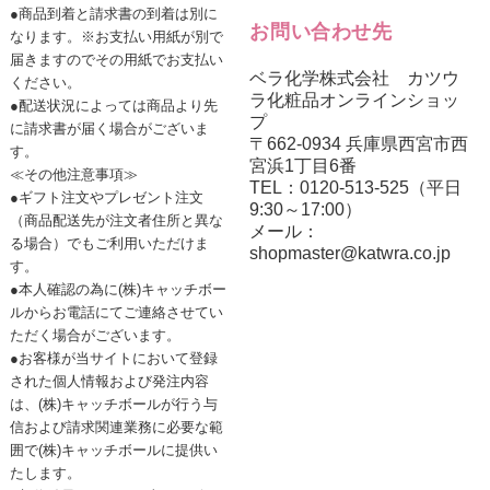
●商品到着と請求書の到着は別に
お問い合わせ先
なります。※お支払い用紙が別で
届きますのでその用紙でお支払い
ベラ化学株式会社 カツウ
ください。
ラ化粧品オンラインショッ
●配送状況によっては商品より先
プ
に請求書が届く場合がございま
〒662-0934 兵庫県西宮市西
す。
宮浜1丁目6番
≪その他注意事項≫
TEL：0120-513-525（平日
●ギフト注文やプレゼント注文
9:30～17:00）
（商品配送先が注文者住所と異な
メール：
る場合）でもご利用いただけま
shopmaster@katwra.co.jp
す。
●本人確認の為に(株)キャッチボー
ルからお電話にてご連絡させてい
ただく場合がございます。
●お客様が当サイトにおいて登録
された個人情報および発注内容
は、(株)キャッチボールが行う与
信および請求関連業務に必要な範
囲で(株)キャッチボールに提供い
たします。