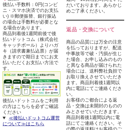
後払い手数料：0円(コンビ
だいております。あらかじ
ニ・スマホ決済でのお支払
めご了承ください。
い) ※郵便振替、銀行振込
の場合は手数料が必要とな
る場合があります。
返品・交換について
商品到着後1週間前後で後
払いドットコム（株式会社
商品の品質には万全の注意
キャッチボール）よりハガ
を払っておりますが、配送
キ（請求書兼払込票）が届
中事故等で破・汚損が生じ
きますので期日までにお支
た場合、お申し込みのもの
払いただくお支払い方法で
と異なる商品が届けられた
す。
場合には、送料弊社負担で
お取り換えさせていただき
ます。商品到着後1週間以
内に電話にてご連絡くださ
い。
お客様のご都合による返
後払いドットコムをご利用
品・交換は未開封のものの
の方はこちらを必ずご確認
みとさせていただきます。
ください
商品到着後1週間以内に電
≪後払いドットコム運営
話にてご連絡ください。そ
について≫はこちら
の際の返送料はお客様のご