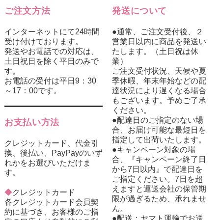
ご注文方法
発送について
インターネットにて24時間
●通常、ご注文受付後、２
受け付けております。
営業日以内に商品を発送い
発送やお電話での対応は、
たします。（土日祝は休
土日祝日を除く平日のみで
業）
す。
ご注文受付状況、天候や夏
お電話の受付は平日9：30
季休暇、年末年始などの配
～17：00です。
達状況により遅くなる場合
もございます。予めご了承
ください。
●配達日のご指定のない場
お支払い方法
合、お届け可能な最短日を
指定して出荷いたします。
クレジットカード、代金引
●キャンペーン対象の場
換、後払い、PayPayのいず
合、『キャンペーン終了日
れかをお選びいただけま
から7日以内』で配達日を
す。
ご指定ください。7日を超
えますと運送会社の保管期
◆
クレジットカード
限が過ぎるため、承れませ
各クレジットカード会員契
ん。
約に基づき、お客様のご指
●配送：ヤマト運輸でお送