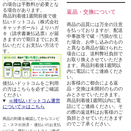
の場合は手数料が必要とな
る場合があります。
返品・交換について
商品到着後1週間前後で後
払いドットコム（株式会社
商品の品質には万全の注意
キャッチボール）よりハガ
を払っておりますが、配送
キ（請求書兼払込票）が届
中事故等で破・汚損が生じ
きますので期日までにお支
た場合、お申し込みのもの
払いただくお支払い方法で
と異なる商品が届けられた
す。
場合には、送料弊社負担で
お取り換えさせていただき
ます。商品到着後1週間以
内に電話にてご連絡くださ
い。
お客様のご都合による返
後払いドットコムをご利用
品・交換は未開封のものの
の方はこちらを必ずご確認
みとさせていただきます。
ください
商品到着後1週間以内に電
≪後払いドットコム運営
話にてご連絡ください。そ
について≫はこちら
の際の返送料はお客様のご
負担とさせていただきます
商品の到着を確認してからコンビ
のでご了承ください。
ニ・スマホ決済・ 後払いのお支払
いには、後払いドットコム（株式