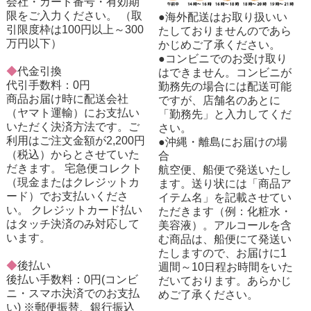
会社・カード番号・有効期
限をご入力ください。 （取
●海外配送はお取り扱いい
引限度枠は100円以上～300
たしておりませんのであら
万円以下）
かじめご了承ください。
●コンビニでのお受け取り
◆
代金引換
はできません。コンビニが
代引手数料：0円
勤務先の場合には配送可能
商品お届け時に配送会社
ですが、店舗名のあとに
（ヤマト運輸）にお支払い
「勤務先」と入力してくだ
いただく決済方法です。ご
さい。
利用はご注文金額が2,200円
●沖縄・離島にお届けの場
（税込）からとさせていた
合
だきます。 宅急便コレクト
航空便、船便で発送いたし
（現金またはクレジットカ
ます。送り状には「商品ア
ード）でお支払いくださ
イテム名」を記載させてい
い。 クレジットカード払い
ただきます（例：化粧水・
はタッチ決済のみ対応して
美容液）。アルコールを含
います。
む商品は、船便にて発送い
たしますので、お届けに1
◆
後払い
週間～10日程お時間をいた
後払い手数料：0円(コンビ
だいております。あらかじ
ニ・スマホ決済でのお支払
めご了承ください。
い) ※郵便振替、銀行振込