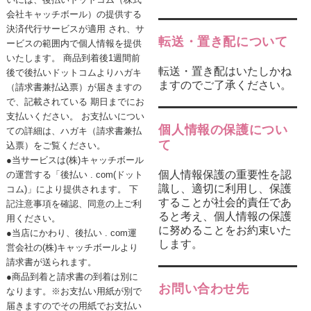
会社キャッチボール）の提供する
決済代行サービスが適用 され、サ
転送・置き配について
ービスの範囲内で個人情報を提供
いたします。 商品到着後1週間前
転送・置き配はいたしかね
後で後払いドットコムよりハガキ
ますのでご了承ください。
（請求書兼払込票）が届きますの
で、記載されている 期日までにお
支払いください。 お支払いについ
個人情報の保護につい
ての詳細は、ハガキ（請求書兼払
て
込票）をご覧ください。
●当サービスは(株)キャッチボール
個人情報保護の重要性を認
の運営する「後払い . com(ドット
識し、適切に利用し、保護
コム)」により提供されます。 下
することが社会的責任であ
記注意事項を確認、同意の上ご利
ると考え、個人情報の保護
用ください。
に努めることをお約束いた
●当店にかわり、後払い . com運
します。
営会社の(株)キャッチボールより
請求書が送られます。
●商品到着と請求書の到着は別に
お問い合わせ先
なります。※お支払い用紙が別で
届きますのでその用紙でお支払い