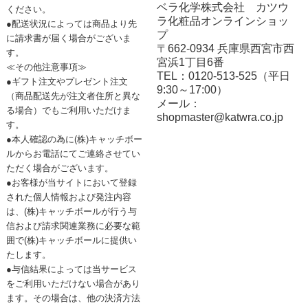
ベラ化学株式会社 カツウ
ください。
ラ化粧品オンラインショッ
●配送状況によっては商品より先
プ
に請求書が届く場合がございま
〒662-0934 兵庫県西宮市西
す。
宮浜1丁目6番
≪その他注意事項≫
TEL：0120-513-525（平日
●ギフト注文やプレゼント注文
9:30～17:00）
（商品配送先が注文者住所と異な
メール：
る場合）でもご利用いただけま
shopmaster@katwra.co.jp
す。
●本人確認の為に(株)キャッチボー
ルからお電話にてご連絡させてい
ただく場合がございます。
●お客様が当サイトにおいて登録
された個人情報および発注内容
は、(株)キャッチボールが行う与
信および請求関連業務に必要な範
囲で(株)キャッチボールに提供い
たします。
●与信結果によっては当サービス
をご利用いただけない場合があり
ます。その場合は、他の決済方法