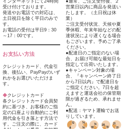
インターネットにて24時間
●通常、ご注文受付後、２
受け付けております。
営業日以内に商品を発送い
発送やお電話での対応は、
たします。（土日祝は休
土日祝日を除く平日のみで
業）
す。
ご注文受付状況、天候や夏
お電話の受付は平日9：30
季休暇、年末年始などの配
～17：00です。
達状況により遅くなる場合
もございます。予めご了承
ください。
●配達日のご指定のない場
お支払い方法
合、お届け可能な最短日を
指定して出荷いたします。
クレジットカード、代金引
●キャンペーン対象の場
換、後払い、PayPayのいず
合、『キャンペーン終了日
れかをお選びいただけま
から7日以内』で配達日を
す。
ご指定ください。7日を超
えますと運送会社の保管期
◆
クレジットカード
限が過ぎるため、承れませ
各クレジットカード会員契
ん。
約に基づき、お客様のご指
●配送：ヤマト運輸でお送
定の口座より自動的にご利
りしています。
用代金を引き落とす方法で
す。ご注文の際に、カード