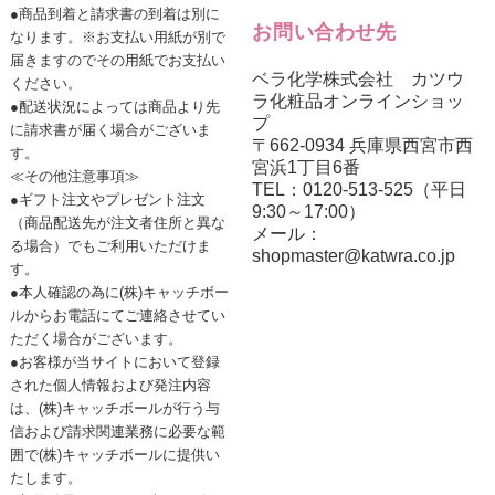
●商品到着と請求書の到着は別に
お問い合わせ先
なります。※お支払い用紙が別で
届きますのでその用紙でお支払い
ベラ化学株式会社 カツウ
ください。
ラ化粧品オンラインショッ
●配送状況によっては商品より先
プ
に請求書が届く場合がございま
〒662-0934 兵庫県西宮市西
す。
宮浜1丁目6番
≪その他注意事項≫
TEL：0120-513-525（平日
●ギフト注文やプレゼント注文
9:30～17:00）
（商品配送先が注文者住所と異な
メール：
る場合）でもご利用いただけま
shopmaster@katwra.co.jp
す。
●本人確認の為に(株)キャッチボー
ルからお電話にてご連絡させてい
ただく場合がございます。
●お客様が当サイトにおいて登録
された個人情報および発注内容
は、(株)キャッチボールが行う与
信および請求関連業務に必要な範
囲で(株)キャッチボールに提供い
たします。