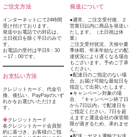
ご注文方法
発送について
インターネットにて24時間
●通常、ご注文受付後、２
受け付けております。
営業日以内に商品を発送い
発送やお電話での対応は、
たします。（土日祝は休
土日祝日を除く平日のみで
業）
す。
ご注文受付状況、天候や夏
お電話の受付は平日9：30
季休暇、年末年始などの配
～17：00です。
達状況により遅くなる場合
もございます。予めご了承
ください。
●配達日のご指定のない場
お支払い方法
合、お届け可能な最短日を
指定して出荷いたします。
クレジットカード、代金引
●キャンペーン対象の場
換、後払い、PayPayのいず
合、『キャンペーン終了日
れかをお選びいただけま
から7日以内』で配達日を
す。
ご指定ください。7日を超
えますと運送会社の保管期
◆
クレジットカード
限が過ぎるため、承れませ
各クレジットカード会員契
ん。
約に基づき、お客様のご指
●配送：ヤマト運輸でお送