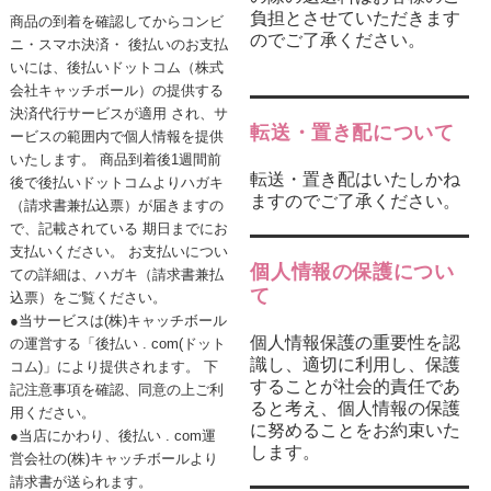
負担とさせていただきます
商品の到着を確認してからコンビ
のでご了承ください。
ニ・スマホ決済・ 後払いのお支払
いには、後払いドットコム（株式
会社キャッチボール）の提供する
決済代行サービスが適用 され、サ
転送・置き配について
ービスの範囲内で個人情報を提供
いたします。 商品到着後1週間前
転送・置き配はいたしかね
後で後払いドットコムよりハガキ
ますのでご了承ください。
（請求書兼払込票）が届きますの
で、記載されている 期日までにお
支払いください。 お支払いについ
個人情報の保護につい
ての詳細は、ハガキ（請求書兼払
て
込票）をご覧ください。
●当サービスは(株)キャッチボール
個人情報保護の重要性を認
の運営する「後払い . com(ドット
識し、適切に利用し、保護
コム)」により提供されます。 下
することが社会的責任であ
記注意事項を確認、同意の上ご利
ると考え、個人情報の保護
用ください。
に努めることをお約束いた
●当店にかわり、後払い . com運
します。
営会社の(株)キャッチボールより
請求書が送られます。