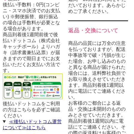
後払い手数料：0円(コンビ
だいております。あらかじ
ニ・スマホ決済でのお支払
めご了承ください。
い) ※郵便振替、銀行振込
の場合は手数料が必要とな
る場合があります。
返品・交換について
商品到着後1週間前後で後
払いドットコム（株式会社
商品の品質には万全の注意
キャッチボール）よりハガ
を払っておりますが、配送
キ（請求書兼払込票）が届
中事故等で破・汚損が生じ
きますので期日までにお支
た場合、お申し込みのもの
払いただくお支払い方法で
と異なる商品が届けられた
す。
場合には、送料弊社負担で
お取り換えさせていただき
ます。商品到着後1週間以
内に電話にてご連絡くださ
い。
お客様のご都合による返
後払いドットコムをご利用
品・交換は未開封のものの
の方はこちらを必ずご確認
みとさせていただきます。
ください
商品到着後1週間以内に電
≪後払いドットコム運営
話にてご連絡ください。そ
について≫はこちら
の際の返送料はお客様のご