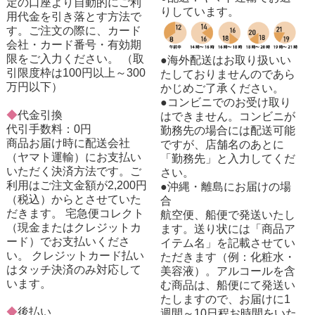
定の口座より自動的にご利
りしています。
用代金を引き落とす方法で
す。ご注文の際に、カード
会社・カード番号・有効期
限をご入力ください。 （取
●海外配送はお取り扱いい
引限度枠は100円以上～300
たしておりませんのであら
万円以下）
かじめご了承ください。
●コンビニでのお受け取り
◆
代金引換
はできません。コンビニが
代引手数料：0円
勤務先の場合には配送可能
商品お届け時に配送会社
ですが、店舗名のあとに
（ヤマト運輸）にお支払い
「勤務先」と入力してくだ
いただく決済方法です。ご
さい。
利用はご注文金額が2,200円
●沖縄・離島にお届けの場
（税込）からとさせていた
合
だきます。 宅急便コレクト
航空便、船便で発送いたし
（現金またはクレジットカ
ます。送り状には「商品ア
ード）でお支払いくださ
イテム名」を記載させてい
い。 クレジットカード払い
ただきます（例：化粧水・
はタッチ決済のみ対応して
美容液）。アルコールを含
います。
む商品は、船便にて発送い
たしますので、お届けに1
◆
後払い
週間～10日程お時間をいた