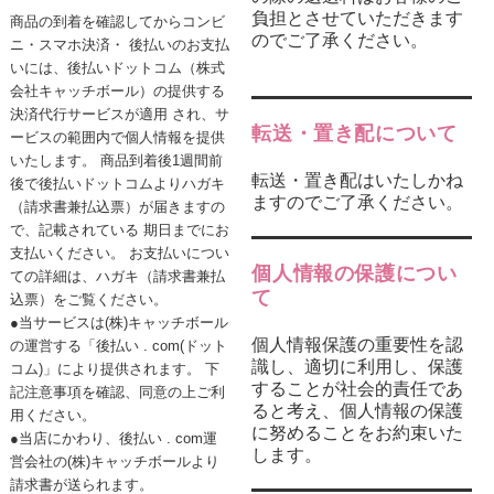
負担とさせていただきます
商品の到着を確認してからコンビ
のでご了承ください。
ニ・スマホ決済・ 後払いのお支払
いには、後払いドットコム（株式
会社キャッチボール）の提供する
決済代行サービスが適用 され、サ
転送・置き配について
ービスの範囲内で個人情報を提供
いたします。 商品到着後1週間前
転送・置き配はいたしかね
後で後払いドットコムよりハガキ
ますのでご了承ください。
（請求書兼払込票）が届きますの
で、記載されている 期日までにお
支払いください。 お支払いについ
個人情報の保護につい
ての詳細は、ハガキ（請求書兼払
て
込票）をご覧ください。
●当サービスは(株)キャッチボール
個人情報保護の重要性を認
の運営する「後払い . com(ドット
識し、適切に利用し、保護
コム)」により提供されます。 下
することが社会的責任であ
記注意事項を確認、同意の上ご利
ると考え、個人情報の保護
用ください。
に努めることをお約束いた
●当店にかわり、後払い . com運
します。
営会社の(株)キャッチボールより
請求書が送られます。