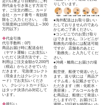
定の口座より自動的にご利
りしています。
用代金を引き落とす方法で
す。ご注文の際に、カード
会社・カード番号・有効期
限をご入力ください。 （取
●海外配送はお取り扱いい
引限度枠は100円以上～300
たしておりませんのであら
万円以下）
かじめご了承ください。
●コンビニでのお受け取り
◆
代金引換
はできません。コンビニが
代引手数料：0円
勤務先の場合には配送可能
商品お届け時に配送会社
ですが、店舗名のあとに
（ヤマト運輸）にお支払い
「勤務先」と入力してくだ
いただく決済方法です。ご
さい。
利用はご注文金額が2,200円
●沖縄・離島にお届けの場
（税込）からとさせていた
合
だきます。 宅急便コレクト
航空便、船便で発送いたし
（現金またはクレジットカ
ます。送り状には「商品ア
ード）でお支払いくださ
イテム名」を記載させてい
い。 クレジットカード払い
ただきます（例：化粧水・
はタッチ決済のみ対応して
美容液）。アルコールを含
います。
む商品は、船便にて発送い
たしますので、お届けに1
◆
後払い
週間～10日程お時間をいた