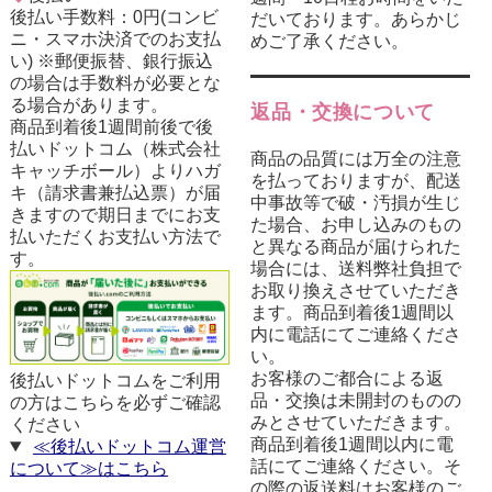
後払い手数料：0円(コンビ
だいております。あらかじ
ニ・スマホ決済でのお支払
めご了承ください。
い) ※郵便振替、銀行振込
の場合は手数料が必要とな
る場合があります。
返品・交換について
商品到着後1週間前後で後
払いドットコム（株式会社
商品の品質には万全の注意
キャッチボール）よりハガ
を払っておりますが、配送
キ（請求書兼払込票）が届
中事故等で破・汚損が生じ
きますので期日までにお支
た場合、お申し込みのもの
払いただくお支払い方法で
と異なる商品が届けられた
す。
場合には、送料弊社負担で
お取り換えさせていただき
ます。商品到着後1週間以
内に電話にてご連絡くださ
い。
お客様のご都合による返
後払いドットコムをご利用
品・交換は未開封のものの
の方はこちらを必ずご確認
みとさせていただきます。
ください
商品到着後1週間以内に電
≪後払いドットコム運営
話にてご連絡ください。そ
について≫はこちら
の際の返送料はお客様のご