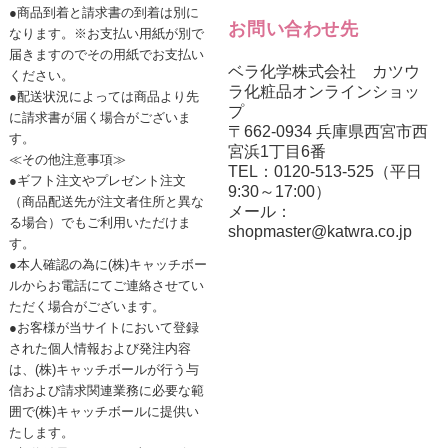
●商品到着と請求書の到着は別に
お問い合わせ先
なります。※お支払い用紙が別で
届きますのでその用紙でお支払い
ベラ化学株式会社 カツウ
ください。
ラ化粧品オンラインショッ
●配送状況によっては商品より先
プ
に請求書が届く場合がございま
〒662-0934 兵庫県西宮市西
す。
宮浜1丁目6番
≪その他注意事項≫
TEL：0120-513-525（平日
●ギフト注文やプレゼント注文
9:30～17:00）
（商品配送先が注文者住所と異な
メール：
る場合）でもご利用いただけま
shopmaster@katwra.co.jp
す。
●本人確認の為に(株)キャッチボー
ルからお電話にてご連絡させてい
ただく場合がございます。
●お客様が当サイトにおいて登録
された個人情報および発注内容
は、(株)キャッチボールが行う与
信および請求関連業務に必要な範
囲で(株)キャッチボールに提供い
たします。