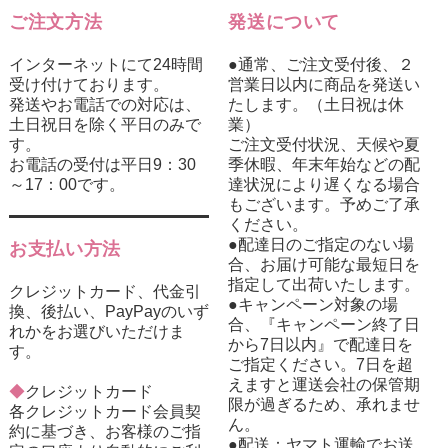
ご注文方法
発送について
インターネットにて24時間
●通常、ご注文受付後、２
受け付けております。
営業日以内に商品を発送い
発送やお電話での対応は、
たします。（土日祝は休
土日祝日を除く平日のみで
業）
す。
ご注文受付状況、天候や夏
お電話の受付は平日9：30
季休暇、年末年始などの配
～17：00です。
達状況により遅くなる場合
もございます。予めご了承
ください。
●配達日のご指定のない場
お支払い方法
合、お届け可能な最短日を
指定して出荷いたします。
クレジットカード、代金引
●キャンペーン対象の場
換、後払い、PayPayのいず
合、『キャンペーン終了日
れかをお選びいただけま
から7日以内』で配達日を
す。
ご指定ください。7日を超
えますと運送会社の保管期
◆
クレジットカード
限が過ぎるため、承れませ
各クレジットカード会員契
ん。
約に基づき、お客様のご指
●配送：ヤマト運輸でお送