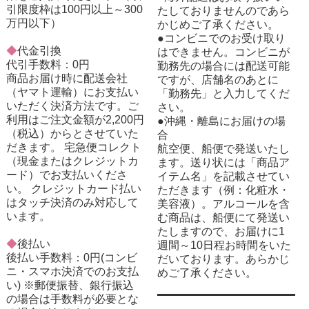
引限度枠は100円以上～300
たしておりませんのであら
万円以下）
かじめご了承ください。
●コンビニでのお受け取り
◆
代金引換
はできません。コンビニが
代引手数料：0円
勤務先の場合には配送可能
商品お届け時に配送会社
ですが、店舗名のあとに
（ヤマト運輸）にお支払い
「勤務先」と入力してくだ
いただく決済方法です。ご
さい。
利用はご注文金額が2,200円
●沖縄・離島にお届けの場
（税込）からとさせていた
合
だきます。 宅急便コレクト
航空便、船便で発送いたし
（現金またはクレジットカ
ます。送り状には「商品ア
ード）でお支払いくださ
イテム名」を記載させてい
い。 クレジットカード払い
ただきます（例：化粧水・
はタッチ決済のみ対応して
美容液）。アルコールを含
います。
む商品は、船便にて発送い
たしますので、お届けに1
◆
後払い
週間～10日程お時間をいた
後払い手数料：0円(コンビ
だいております。あらかじ
ニ・スマホ決済でのお支払
めご了承ください。
い) ※郵便振替、銀行振込
の場合は手数料が必要とな