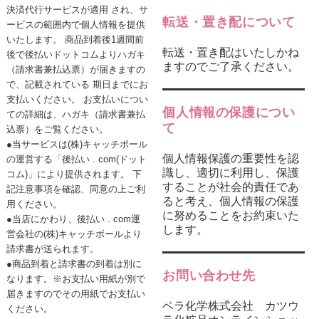
決済代行サービスが適用 され、サ
転送・置き配について
ービスの範囲内で個人情報を提供
いたします。 商品到着後1週間前
転送・置き配はいたしかね
後で後払いドットコムよりハガキ
ますのでご了承ください。
（請求書兼払込票）が届きますの
で、記載されている 期日までにお
支払いください。 お支払いについ
個人情報の保護につい
ての詳細は、ハガキ（請求書兼払
て
込票）をご覧ください。
●当サービスは(株)キャッチボール
個人情報保護の重要性を認
の運営する「後払い . com(ドット
識し、適切に利用し、保護
コム)」により提供されます。 下
することが社会的責任であ
記注意事項を確認、同意の上ご利
ると考え、個人情報の保護
用ください。
に努めることをお約束いた
●当店にかわり、後払い . com運
します。
営会社の(株)キャッチボールより
請求書が送られます。
●商品到着と請求書の到着は別に
お問い合わせ先
なります。※お支払い用紙が別で
届きますのでその用紙でお支払い
ベラ化学株式会社 カツウ
ください。