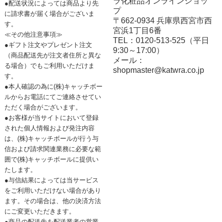
ラ化粧品オンラインショッ
●配送状況によっては商品より先
プ
に請求書が届く場合がございま
〒662-0934 兵庫県西宮市西
す。
宮浜1丁目6番
≪その他注意事項≫
TEL：0120-513-525（平日
●ギフト注文やプレゼント注文
9:30～17:00）
（商品配送先が注文者住所と異な
メール：
る場合）でもご利用いただけま
shopmaster@katwra.co.jp
す。
●本人確認の為に(株)キャッチボー
ルからお電話にてご連絡させてい
ただく場合がございます。
●お客様が当サイトにおいて登録
された個人情報および発注内容
は、(株)キャッチボールが行う与
信および請求関連業務に必要な範
囲で(株)キャッチボールに提供い
たします。
●与信結果によっては当サービス
をご利用いただけない場合があり
ます。その場合は、他の決済方法
にご変更いただきます。
●商品の配送先を配送業者の営業