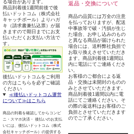
る場合があります。
返品・交換について
商品到着後1週間前後で後
払いドットコム（株式会社
商品の品質には万全の注意
キャッチボール）よりハガ
を払っておりますが、配送
キ（請求書兼払込票）が届
中事故等で破・汚損が生じ
きますので期日までにお支
た場合、お申し込みのもの
払いただくお支払い方法で
と異なる商品が届けられた
す。
場合には、送料弊社負担で
お取り換えさせていただき
ます。商品到着後1週間以
内に電話にてご連絡くださ
い。
お客様のご都合による返
後払いドットコムをご利用
品・交換は未開封のものの
の方はこちらを必ずご確認
みとさせていただきます。
ください
商品到着後1週間以内に電
≪後払いドットコム運営
話にてご連絡ください。そ
について≫はこちら
の際の返送料はお客様のご
負担とさせていただきます
商品の到着を確認してからコンビ
のでご了承ください。
ニ・スマホ決済・ 後払いのお支払
いには、後払いドットコム（株式
会社キャッチボール）の提供する