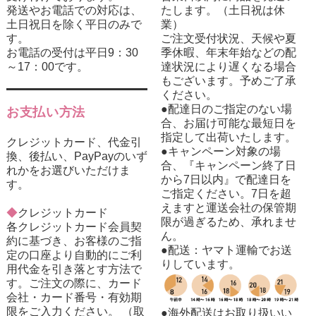
発送やお電話での対応は、
たします。（土日祝は休
土日祝日を除く平日のみで
業）
す。
ご注文受付状況、天候や夏
お電話の受付は平日9：30
季休暇、年末年始などの配
～17：00です。
達状況により遅くなる場合
もございます。予めご了承
ください。
●配達日のご指定のない場
お支払い方法
合、お届け可能な最短日を
指定して出荷いたします。
クレジットカード、代金引
●キャンペーン対象の場
換、後払い、PayPayのいず
合、『キャンペーン終了日
れかをお選びいただけま
から7日以内』で配達日を
す。
ご指定ください。7日を超
えますと運送会社の保管期
◆
クレジットカード
限が過ぎるため、承れませ
各クレジットカード会員契
ん。
約に基づき、お客様のご指
●配送：ヤマト運輸でお送
定の口座より自動的にご利
りしています。
用代金を引き落とす方法で
す。ご注文の際に、カード
会社・カード番号・有効期
限をご入力ください。 （取
●海外配送はお取り扱いい