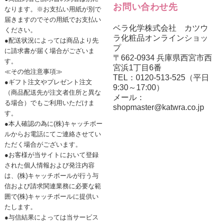
お問い合わせ先
なります。※お支払い用紙が別で
届きますのでその用紙でお支払い
ベラ化学株式会社 カツウ
ください。
ラ化粧品オンラインショッ
●配送状況によっては商品より先
プ
に請求書が届く場合がございま
〒662-0934 兵庫県西宮市西
す。
宮浜1丁目6番
≪その他注意事項≫
TEL：0120-513-525（平日
●ギフト注文やプレゼント注文
9:30～17:00）
（商品配送先が注文者住所と異な
メール：
る場合）でもご利用いただけま
shopmaster@katwra.co.jp
す。
●本人確認の為に(株)キャッチボー
ルからお電話にてご連絡させてい
ただく場合がございます。
●お客様が当サイトにおいて登録
された個人情報および発注内容
は、(株)キャッチボールが行う与
信および請求関連業務に必要な範
囲で(株)キャッチボールに提供い
たします。
●与信結果によっては当サービス