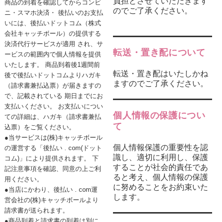
負担とさせていただきます
商品の到着を確認してからコンビ
のでご了承ください。
ニ・スマホ決済・ 後払いのお支払
いには、後払いドットコム（株式
会社キャッチボール）の提供する
決済代行サービスが適用 され、サ
転送・置き配について
ービスの範囲内で個人情報を提供
いたします。 商品到着後1週間前
転送・置き配はいたしかね
後で後払いドットコムよりハガキ
ますのでご了承ください。
（請求書兼払込票）が届きますの
で、記載されている 期日までにお
支払いください。 お支払いについ
個人情報の保護につい
ての詳細は、ハガキ（請求書兼払
て
込票）をご覧ください。
●当サービスは(株)キャッチボール
個人情報保護の重要性を認
の運営する「後払い . com(ドット
識し、適切に利用し、保護
コム)」により提供されます。 下
することが社会的責任であ
記注意事項を確認、同意の上ご利
ると考え、個人情報の保護
用ください。
に努めることをお約束いた
●当店にかわり、後払い . com運
します。
営会社の(株)キャッチボールより
請求書が送られます。
●商品到着と請求書の到着は別に