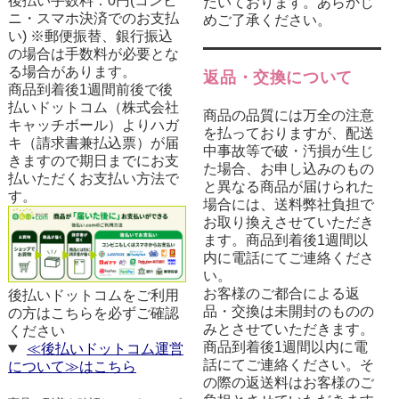
後払い手数料：0円(コンビ
だいております。あらかじ
ニ・スマホ決済でのお支払
めご了承ください。
い) ※郵便振替、銀行振込
の場合は手数料が必要とな
る場合があります。
返品・交換について
商品到着後1週間前後で後
払いドットコム（株式会社
商品の品質には万全の注意
キャッチボール）よりハガ
を払っておりますが、配送
キ（請求書兼払込票）が届
中事故等で破・汚損が生じ
きますので期日までにお支
た場合、お申し込みのもの
払いただくお支払い方法で
と異なる商品が届けられた
す。
場合には、送料弊社負担で
お取り換えさせていただき
ます。商品到着後1週間以
内に電話にてご連絡くださ
い。
お客様のご都合による返
後払いドットコムをご利用
品・交換は未開封のものの
の方はこちらを必ずご確認
みとさせていただきます。
ください
商品到着後1週間以内に電
≪後払いドットコム運営
話にてご連絡ください。そ
について≫はこちら
の際の返送料はお客様のご