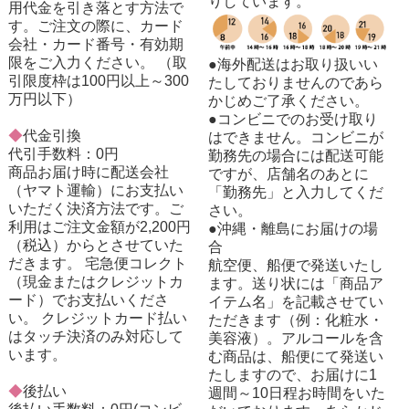
りしています。
用代金を引き落とす方法で
す。ご注文の際に、カード
会社・カード番号・有効期
限をご入力ください。 （取
●海外配送はお取り扱いい
引限度枠は100円以上～300
たしておりませんのであら
万円以下）
かじめご了承ください。
●コンビニでのお受け取り
◆
代金引換
はできません。コンビニが
代引手数料：0円
勤務先の場合には配送可能
商品お届け時に配送会社
ですが、店舗名のあとに
（ヤマト運輸）にお支払い
「勤務先」と入力してくだ
いただく決済方法です。ご
さい。
利用はご注文金額が2,200円
●沖縄・離島にお届けの場
（税込）からとさせていた
合
だきます。 宅急便コレクト
航空便、船便で発送いたし
（現金またはクレジットカ
ます。送り状には「商品ア
ード）でお支払いくださ
イテム名」を記載させてい
い。 クレジットカード払い
ただきます（例：化粧水・
はタッチ決済のみ対応して
美容液）。アルコールを含
います。
む商品は、船便にて発送い
たしますので、お届けに1
◆
後払い
週間～10日程お時間をいた