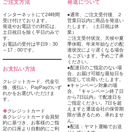
ご注文方法
発送について
インターネットにて24時間
●通常、ご注文受付後、２
受け付けております。
営業日以内に商品を発送い
発送やお電話での対応は、
たします。（土日祝は休
土日祝日を除く平日のみで
業）
す。
ご注文受付状況、天候や夏
お電話の受付は平日9：30
季休暇、年末年始などの配
～17：00です。
達状況により遅くなる場合
もございます。予めご了承
ください。
●配達日のご指定のない場
お支払い方法
合、お届け可能な最短日を
指定して出荷いたします。
クレジットカード、代金引
●キャンペーン対象の場
換、後払い、PayPayのいず
合、『キャンペーン終了日
れかをお選びいただけま
から7日以内』で配達日を
す。
ご指定ください。7日を超
えますと運送会社の保管期
◆
クレジットカード
限が過ぎるため、承れませ
各クレジットカード会員契
ん。
約に基づき、お客様のご指
●配送：ヤマト運輸でお送
定の口座より自動的にご利