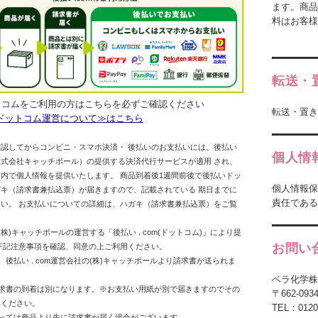
ます。商品
料はお客
転送・
トコムをご利用の方はこちらを必ずご確認ください
転送・置き
ドットコム運営について≫はこちら
認してからコンビニ・スマホ決済・ 後払いのお支払いには、後払い
個人情
式会社キャッチボール）の提供する決済代行サービスが適用 され、
内で個人情報を提供いたします。 商品到着後1週間前後で後払いドッ
個人情報保
キ（請求書兼払込票）が届きますので、記載されている 期日までに
責任である
い。 お支払いについての詳細は、ハガキ（請求書兼払込票）をご覧
株)キャッチボールの運営する「後払い . com(ドットコム)」により提
お問い
下記注意事項を確認、同意の上ご利用ください。
、後払い . com運営会社の(株)キャッチボールより請求書が送られま
ベラ化学株
請求書の到着は別になります。※お支払い用紙が別で届きますのでその
〒662-0
いください。
TEL：0120
よっては商品より先に請求書が届く場合がございます。