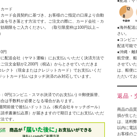
●配送：ヤ
トカード
トカード会員契約に基づき、お客様のご指定の口座より自動
代金を引き落とす方法です。ご注文の際に、カード会社・カ
効期限をご入力ください。 （取引限度枠は100円以上～
●海外配送
）
さい。
●コンビニ
換
配送可能で
0円
●沖縄・離
時に配送会社（ヤマト運輸）にお支払いいただく決済方法で
航空便、船
ご注文金額が2,200円（税込）からとさせていただきま
させていた
便コレクト（現金またはクレジットカード）でお支払いくだ
は、船便に
レジットカード払いはタッチ決済のみ対応しています。
ただいてお
：0円(コンビニ・スマホ決済でのお支払い) ※郵便振替、
返品・
場合は手数料が必要となる場合があります。
1週間前後で後払いドットコム（株式会社キャッチボール）
商品の品質
（請求書兼払込票）が届きますので期日までにお支払いただ
損が生じた
方法です。
は、送料弊
以内に電話
お客様のご