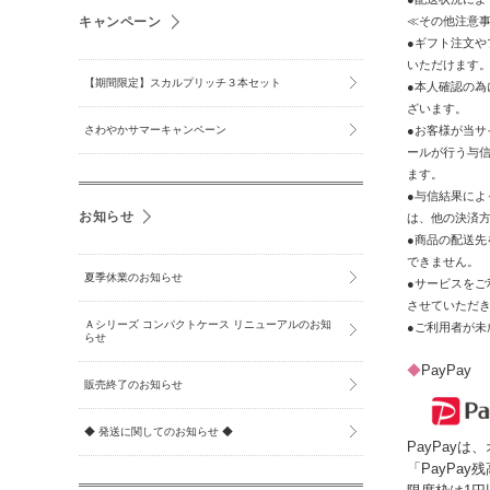
≪その他注意
キャンペーン
●ギフト注文
いただけます
【期間限定】スカルプリッチ３本セット
●本人確認の為
ざいます。
●お客様が当サ
さわやかサマーキャンペーン
ールが行う与信
ます。
●与信結果に
お知らせ
は、他の決済
●商品の配送
できません。
夏季休業のお知らせ
●サービスを
させていただ
Ａシリーズ コンパクトケース リニューアルのお知
●ご利用者が
らせ
◆
PayPay
販売終了のお知らせ
◆ 発送に関してのお知らせ ◆
PayPay
「PayPa