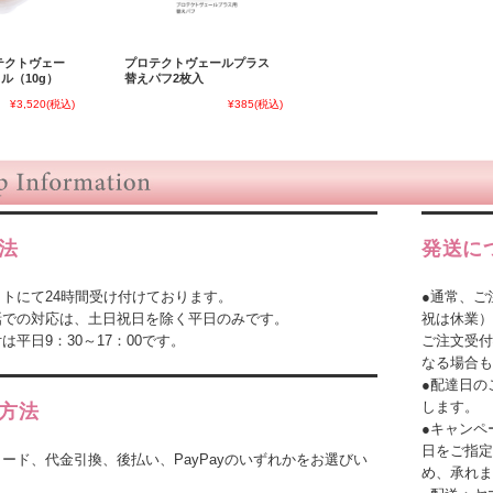
テクトヴェー
プロテクトヴェールプラス
ル（10g）
替えパフ2枚入
¥3,520
(税込)
¥385
(税込)
法
発送に
トにて24時間受け付けております。
●通常、ご
話での対応は、土日祝日を除く平日のみです。
祝は休業）
は平日9：30～17：00です。
ご注文受付
なる場合も
●配達日の
します。
方法
●キャンペ
日をご指定
ード、代金引換、後払い、PayPayのいずれかをお選びい
め、承れま
。