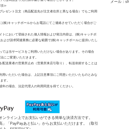
メール：shop
事項≫
やプレゼント注文（商品配送先が注文者住所と異なる場合）でもご利用
。
に(株)キャッチボールからお電話にてご連絡させていただく場合がご
イトにおいて登録された個人情報および発注内容は、(株)キャッチボ
および請求関連業務に必要な範囲で(株)キャッチボールに提供いたし
よっては当サービスをご利用いただけない場合があります。その場合
方法にご変更いただきます。
先を配送業者の営業所止め（営業所来店引取り）、転送依頼することは
ご利用いただいた場合は、上記注意事項にご同意いただいたものとみな
きます。
未成年の場合、法定代理人の利用同意を得てください。
は、オンライン上でお支払いができる簡単な決済方法です。
y残高」「PayPayあと払い」からお支払いただけます。（取引