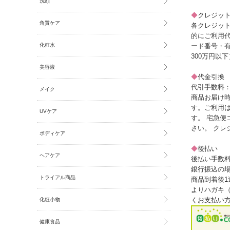
洗顔
◆
クレジッ
角質ケア
各クレジッ
的にご利用
ード番号・有
化粧水
300万円以下
美容液
◆
代金引
代引手数料：
メイク
商品お届け
す。ご利用は
UVケア
す。 宅急
さい。 ク
ボディケア
◆
後払い
ヘアケア
後払い手数料
銀行振込の
トライアル商品
商品到着後
よりハガキ
くお支払い
化粧小物
健康食品