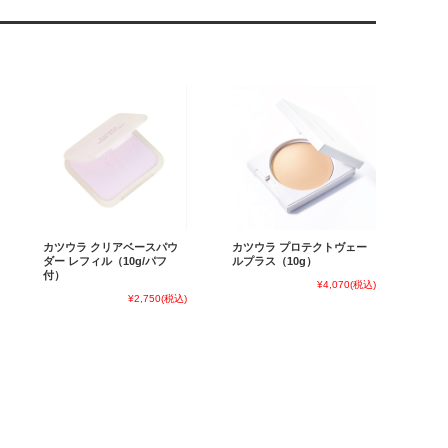
カツウラ クリアベースパウ
カツウラ プロテクトヴェー
ダー レフィル（10g/パフ
ルプラス（10g）
付）
¥4,070
(税込)
¥2,750
(税込)