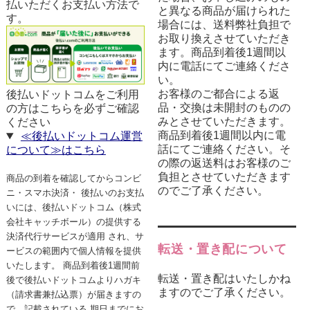
払いただくお支払い方法で
と異なる商品が届けられた
す。
場合には、送料弊社負担で
お取り換えさせていただき
ます。商品到着後1週間以
内に電話にてご連絡くださ
い。
お客様のご都合による返
後払いドットコムをご利用
品・交換は未開封のものの
の方はこちらを必ずご確認
みとさせていただきます。
ください
商品到着後1週間以内に電
≪後払いドットコム運営
話にてご連絡ください。そ
について≫はこちら
の際の返送料はお客様のご
負担とさせていただきます
商品の到着を確認してからコンビ
のでご了承ください。
ニ・スマホ決済・ 後払いのお支払
いには、後払いドットコム（株式
会社キャッチボール）の提供する
決済代行サービスが適用 され、サ
転送・置き配について
ービスの範囲内で個人情報を提供
いたします。 商品到着後1週間前
転送・置き配はいたしかね
後で後払いドットコムよりハガキ
ますのでご了承ください。
（請求書兼払込票）が届きますの
で、記載されている 期日までにお