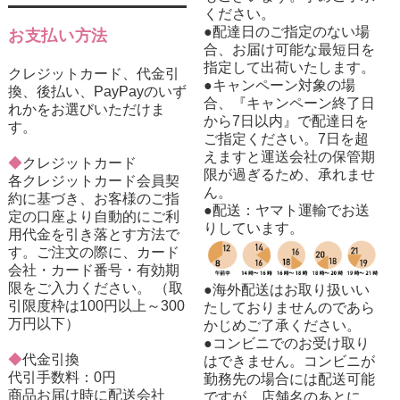
ください。
●配達日のご指定のない場
お支払い方法
合、お届け可能な最短日を
指定して出荷いたします。
クレジットカード、代金引
●キャンペーン対象の場
換、後払い、PayPayのいず
合、『キャンペーン終了日
れかをお選びいただけま
から7日以内』で配達日を
す。
ご指定ください。7日を超
えますと運送会社の保管期
◆
クレジットカード
限が過ぎるため、承れませ
各クレジットカード会員契
ん。
約に基づき、お客様のご指
●配送：ヤマト運輸でお送
定の口座より自動的にご利
りしています。
用代金を引き落とす方法で
す。ご注文の際に、カード
会社・カード番号・有効期
限をご入力ください。 （取
●海外配送はお取り扱いい
引限度枠は100円以上～300
たしておりませんのであら
万円以下）
かじめご了承ください。
●コンビニでのお受け取り
◆
代金引換
はできません。コンビニが
代引手数料：0円
勤務先の場合には配送可能
商品お届け時に配送会社
ですが、店舗名のあとに