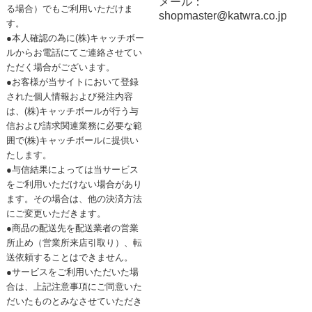
メール：
る場合）でもご利用いただけま
shopmaster@katwra.co.jp
す。
●本人確認の為に(株)キャッチボー
ルからお電話にてご連絡させてい
ただく場合がございます。
●お客様が当サイトにおいて登録
された個人情報および発注内容
は、(株)キャッチボールが行う与
信および請求関連業務に必要な範
囲で(株)キャッチボールに提供い
たします。
●与信結果によっては当サービス
をご利用いただけない場合があり
ます。その場合は、他の決済方法
にご変更いただきます。
●商品の配送先を配送業者の営業
所止め（営業所来店引取り）、転
送依頼することはできません。
●サービスをご利用いただいた場
合は、上記注意事項にご同意いた
だいたものとみなさせていただき