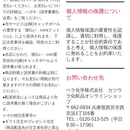
支払いください。 お支払いについ
個人情報の保護につい
ての詳細は、ハガキ（請求書兼払
て
込票）をご覧ください。
●当サービスは(株)キャッチボール
個人情報保護の重要性を認
の運営する「後払い . com(ドット
識し、適切に利用し、保護
コム)」により提供されます。 下
することが社会的責任であ
記注意事項を確認、同意の上ご利
ると考え、個人情報の保護
用ください。
に努めることをお約束いた
●当店にかわり、後払い . com運
します。
営会社の(株)キャッチボールより
請求書が送られます。
●商品到着と請求書の到着は別に
お問い合わせ先
なります。※お支払い用紙が別で
届きますのでその用紙でお支払い
ベラ化学株式会社 カツウ
ください。
ラ化粧品オンラインショッ
●配送状況によっては商品より先
プ
に請求書が届く場合がございま
〒662-0934 兵庫県西宮市西
す。
宮浜1丁目6番
≪その他注意事項≫
TEL：0120-513-525（平日
●ギフト注文やプレゼント注文
9:30～17:00）
（商品配送先が注文者住所と異な