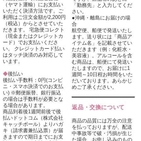
（ヤマト運輸）にお支払い
「勤務先」と入力してくだ
いただく決済方法です。ご
さい。
利用はご注文金額が2,200円
●沖縄・離島にお届けの場
（税込）からとさせていた
合
だきます。 宅急便コレクト
航空便、船便で発送いたし
（現金またはクレジットカ
ます。送り状には「商品ア
ード）でお支払いくださ
イテム名」を記載させてい
い。 クレジットカード払い
ただきます（例：化粧水・
はタッチ決済のみ対応して
美容液）。アルコールを含
います。
む商品は、船便にて発送い
たしますので、お届けに1
◆
後払い
週間～10日程お時間をいた
後払い手数料：0円(コンビ
だいております。あらかじ
ニ・スマホ決済でのお支払
めご了承ください。
い) ※郵便振替、銀行振込
の場合は手数料が必要とな
る場合があります。
返品・交換について
商品到着後1週間前後で後
払いドットコム（株式会社
商品の品質には万全の注意
キャッチボール）よりハガ
を払っておりますが、配送
キ（請求書兼払込票）が届
中事故等で破・汚損が生じ
きますので期日までにお支
た場合、お申し込みのもの