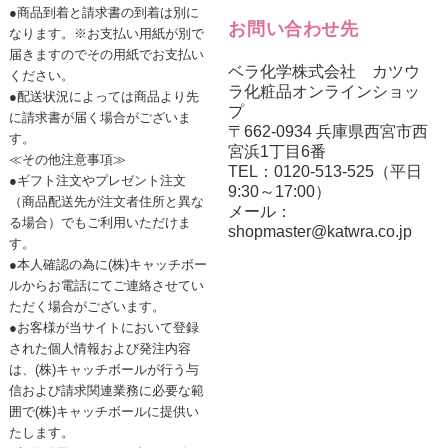
●商品到着と請求書の到着は別に
お問い合わせ先
なります。※お支払い用紙が別で
届きますのでその用紙でお支払い
ベラ化学株式会社 カツウ
ください。
ラ化粧品オンラインショッ
●配送状況によっては商品より先
プ
に請求書が届く場合がございま
〒662-0934 兵庫県西宮市西
す。
宮浜1丁目6番
≪その他注意事項≫
TEL：0120-513-525（平日
●ギフト注文やプレゼント注文
9:30～17:00）
（商品配送先が注文者住所と異な
メール：
る場合）でもご利用いただけま
shopmaster@katwra.co.jp
す。
●本人確認の為に(株)キャッチボー
ルからお電話にてご連絡させてい
ただく場合がございます。
●お客様が当サイトにおいて登録
された個人情報および発注内容
は、(株)キャッチボールが行う与
信および請求関連業務に必要な範
囲で(株)キャッチボールに提供い
たします。