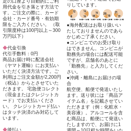
定の口座より自動的にご利
りしています。
用代金を引き落とす方法で
す。ご注文の際に、カード
会社・カード番号・有効期
限をご入力ください。 （取
●海外配送はお取り扱いい
引限度枠は100円以上～300
たしておりませんのであら
万円以下）
かじめご了承ください。
●コンビニでのお受け取り
◆
代金引換
はできません。コンビニが
代引手数料：0円
勤務先の場合には配送可能
商品お届け時に配送会社
ですが、店舗名のあとに
（ヤマト運輸）にお支払い
「勤務先」と入力してくだ
いただく決済方法です。ご
さい。
利用はご注文金額が2,200円
●沖縄・離島にお届けの場
（税込）からとさせていた
合
だきます。 宅急便コレクト
航空便、船便で発送いたし
（現金またはクレジットカ
ます。送り状には「商品ア
ード）でお支払いくださ
イテム名」を記載させてい
い。 クレジットカード払い
ただきます（例：化粧水・
はタッチ決済のみ対応して
美容液）。アルコールを含
います。
む商品は、船便にて発送い
たしますので、お届けに1
◆
後払い
週間～10日程お時間をいた