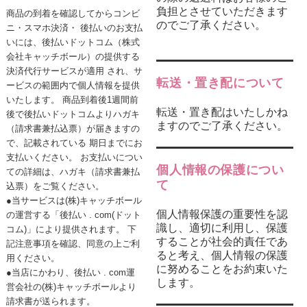
負担とさせていただきます
商品の到着を確認してからコンビ
のでご了承ください。
ニ・スマホ決済・ 後払いのお支払
いには、後払いドットコム（株式
会社キャッチボール）の提供する
決済代行サービスが適用 され、サ
転送・置き配について
ービスの範囲内で個人情報を提供
いたします。 商品到着後1週間前
転送・置き配はいたしかね
後で後払いドットコムよりハガキ
ますのでご了承ください。
（請求書兼払込票）が届きますの
で、記載されている 期日までにお
支払いください。 お支払いについ
個人情報の保護につい
ての詳細は、ハガキ（請求書兼払
て
込票）をご覧ください。
●当サービスは(株)キャッチボール
個人情報保護の重要性を認
の運営する「後払い . com(ドット
識し、適切に利用し、保護
コム)」により提供されます。 下
することが社会的責任であ
記注意事項を確認、同意の上ご利
ると考え、個人情報の保護
用ください。
に努めることをお約束いた
●当店にかわり、後払い . com運
します。
営会社の(株)キャッチボールより
請求書が送られます。