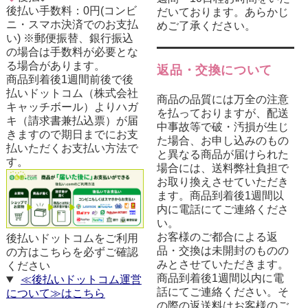
後払い手数料：0円(コンビ
だいております。あらかじ
ニ・スマホ決済でのお支払
めご了承ください。
い) ※郵便振替、銀行振込
の場合は手数料が必要とな
る場合があります。
返品・交換について
商品到着後1週間前後で後
払いドットコム（株式会社
商品の品質には万全の注意
キャッチボール）よりハガ
を払っておりますが、配送
キ（請求書兼払込票）が届
中事故等で破・汚損が生じ
きますので期日までにお支
た場合、お申し込みのもの
払いただくお支払い方法で
と異なる商品が届けられた
す。
場合には、送料弊社負担で
お取り換えさせていただき
ます。商品到着後1週間以
内に電話にてご連絡くださ
い。
お客様のご都合による返
後払いドットコムをご利用
品・交換は未開封のものの
の方はこちらを必ずご確認
みとさせていただきます。
ください
商品到着後1週間以内に電
≪後払いドットコム運営
話にてご連絡ください。そ
について≫はこちら
の際の返送料はお客様のご