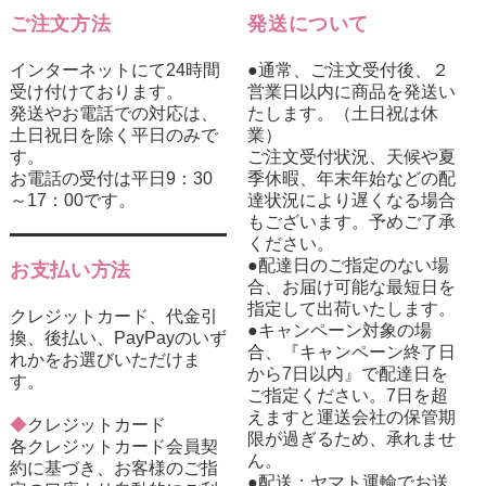
ご注文方法
発送について
インターネットにて24時間
●通常、ご注文受付後、２
受け付けております。
営業日以内に商品を発送い
発送やお電話での対応は、
たします。（土日祝は休
土日祝日を除く平日のみで
業）
す。
ご注文受付状況、天候や夏
お電話の受付は平日9：30
季休暇、年末年始などの配
～17：00です。
達状況により遅くなる場合
もございます。予めご了承
ください。
●配達日のご指定のない場
お支払い方法
合、お届け可能な最短日を
指定して出荷いたします。
クレジットカード、代金引
●キャンペーン対象の場
換、後払い、PayPayのいず
合、『キャンペーン終了日
れかをお選びいただけま
から7日以内』で配達日を
す。
ご指定ください。7日を超
えますと運送会社の保管期
◆
クレジットカード
限が過ぎるため、承れませ
各クレジットカード会員契
ん。
約に基づき、お客様のご指
●配送：ヤマト運輸でお送